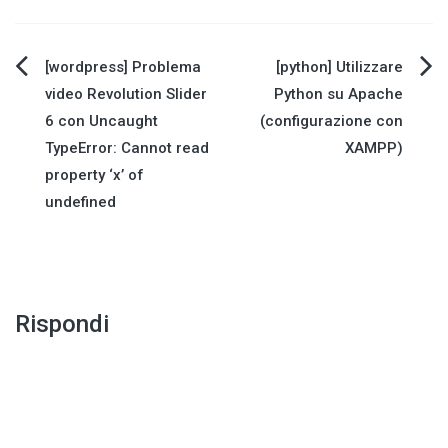
Navigazione
[wordpress] Problema
[python] Utilizzare
video Revolution Slider
Python su Apache
articoli
6 con Uncaught
(configurazione con
TypeError: Cannot read
XAMPP)
property ‘x’ of
undefined
Rispondi