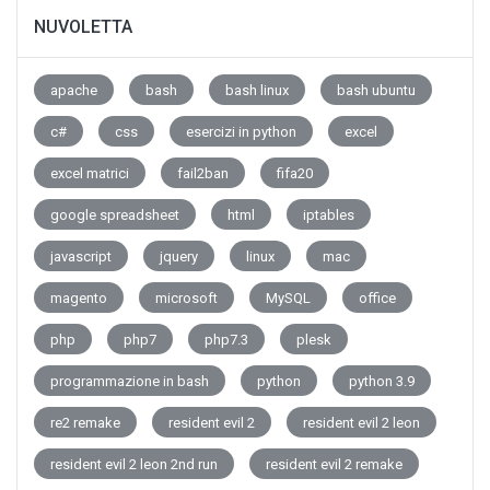
NUVOLETTA
apache
bash
bash linux
bash ubuntu
c#
css
esercizi in python
excel
excel matrici
fail2ban
fifa20
google spreadsheet
html
iptables
javascript
jquery
linux
mac
magento
microsoft
MySQL
office
php
php7
php7.3
plesk
programmazione in bash
python
python 3.9
re2 remake
resident evil 2
resident evil 2 leon
resident evil 2 leon 2nd run
resident evil 2 remake