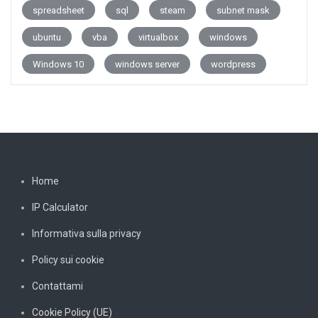
spreadsheet
sql
steam
subnet mask
ubuntu
vba
virtualbox
windows
Windows 10
windows server
wordpress
Home
IP Calculator
Informativa sulla privacy
Policy sui cookie
Contattami
Cookie Policy (UE)