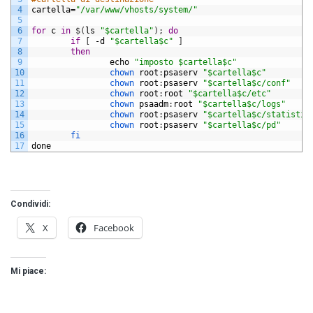
4
cartella
=
"/var/www/vhosts/system/"
5
6
for
c
in
$
(
ls
"$cartella"
)
;
do
7
if
[
-
d
"$cartella$c"
]
8
then
9
echo
"imposto $cartella$c"
10
chown 
root
:
psaserv
"$cartella$c"
11
chown 
root
:
psaserv
"$cartella$c/conf"
12
chown 
root
:
root
"$cartella$c/etc"
13
chown 
psaadm
:
root
"$cartella$c/logs"
14
chown 
root
:
psaserv
"$cartella$c/statistic
15
chown 
root
:
psaserv
"$cartella$c/pd"
16
fi
17
done
Condividi:
X
Facebook
Mi piace: