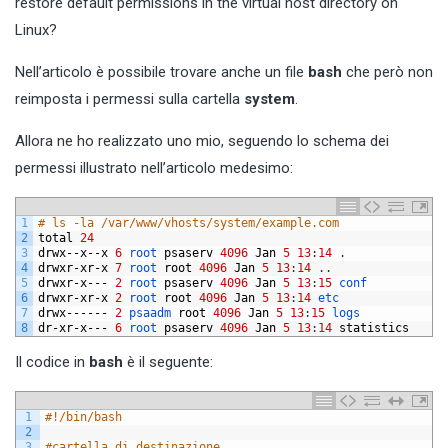
restore default permissions in the virtual host directory on
Linux?
Nell’articolo è possibile trovare anche un file
bash
che però non
reimposta i permessi sulla cartella
system
.
Allora ne ho realizzato uno mio, seguendo lo schema dei
permessi illustrato nell’articolo medesimo:
1
# ls -la /var/www/vhosts/system/example.com
2
total
24
3
drwx
--
x
--
x
6
root 
psaserv
4096
Jan
5
13
:
14
.
4
drwxr
-
xr
-
x
7
root 
root
4096
Jan
5
13
:
14
.
.
5
drwxr
-
x
---
2
root 
psaserv
4096
Jan
5
13
:
15
conf
6
drwxr
-
xr
-
x
2
root 
root
4096
Jan
5
13
:
14
etc
7
drwx
------
2
psaadm 
root
4096
Jan
5
13
:
15
logs
8
dr
-
xr
-
x
---
6
root 
psaserv
4096
Jan
5
13
:
14
statistics
Il codice in
bash
è il seguente:
1
#!/bin/bash
2
3
#cartella di destinazione