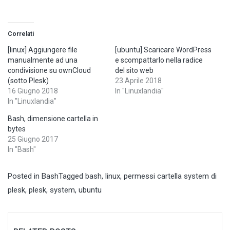
Correlati
[linux] Aggiungere file
[ubuntu] Scaricare WordPress
manualmente ad una
e scompattarlo nella radice
condivisione su ownCloud
del sito web
(sotto Plesk)
23 Aprile 2018
16 Giugno 2018
In "Linuxlandia"
In "Linuxlandia"
Bash, dimensione cartella in
bytes
25 Giugno 2017
In "Bash"
Posted in
Bash
Tagged
bash
,
linux
,
permessi cartella system di
plesk
,
plesk
,
system
,
ubuntu