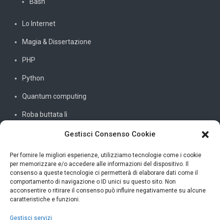
Bash
Lo Internet
Magia & Dissertazione
PHP
Python
Quantum computing
Roba buttata lì
Sistemi e reti
Gestisci Consenso Cookie
SQL
Per fornire le migliori esperienze, utilizziamo tecnologie come i cookie
per memorizzare e/o accedere alle informazioni del dispositivo. Il
Windowssiamo
consenso a queste tecnologie ci permetterà di elaborare dati come il
comportamento di navigazione o ID unici su questo sito. Non
C#
acconsentire o ritirare il consenso può influire negativamente su alcune
caratteristiche e funzioni.
Gestisci servizi