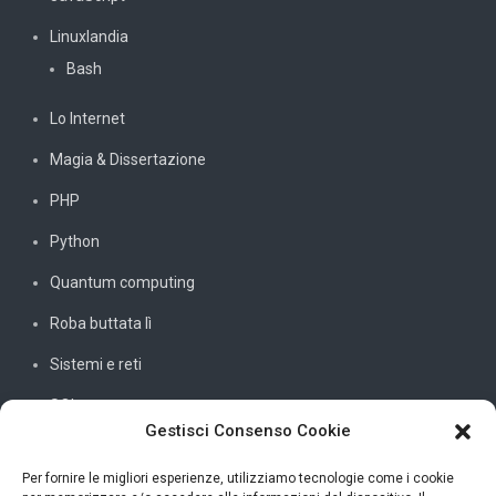
Linuxlandia
Bash
Lo Internet
Magia & Dissertazione
PHP
Python
Quantum computing
Roba buttata lì
Sistemi e reti
SQL
Gestisci Consenso Cookie
Windowssiamo
C#
Per fornire le migliori esperienze, utilizziamo tecnologie come i cookie