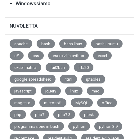
Windowssiamo
NUVOLETTA
apache
bash
bash linux
bash ubuntu
c#
css
esercizi in python
excel
excel matrici
fail2ban
fifa20
google spreadsheet
html
iptables
javascript
jquery
linux
mac
magento
microsoft
MySQL
office
php
php7
php7.3
plesk
programmazione in bash
python
python 3.9
re2 remake
resident evil 2
resident evil 2 leon