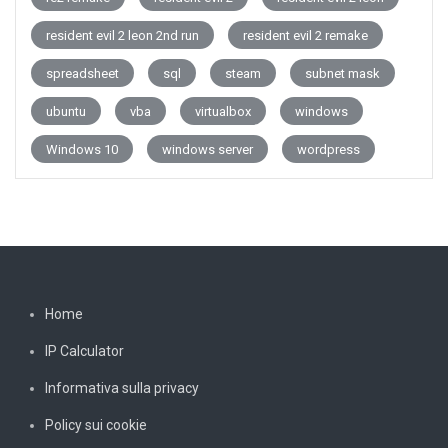
resident evil 2 leon 2nd run
resident evil 2 remake
spreadsheet
sql
steam
subnet mask
ubuntu
vba
virtualbox
windows
Windows 10
windows server
wordpress
Home
IP Calculator
Informativa sulla privacy
Policy sui cookie