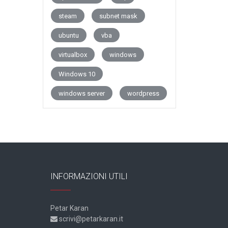
steam
subnet mask
ubuntu
vba
virtualbox
windows
Windows 10
windows server
wordpress
INFORMAZIONI UTILI
Petar Karan
scrivi@petarkaran.it