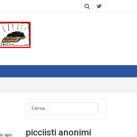
Ricerca
per:
picciisti anonimi
do apri