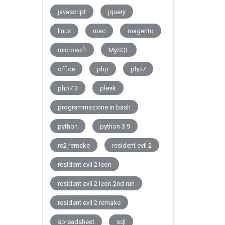
javascript
jquery
linux
mac
magento
microsoft
MySQL
office
php
php7
php7.3
plesk
programmazione in bash
python
python 3.9
re2 remake
resident evil 2
resident evil 2 leon
resident evil 2 leon 2nd run
resident evil 2 remake
spreadsheet
sql