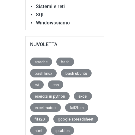
Sistemi e reti
SQL
Windowssiamo
NUVOLETTA
apache
bash
bash linux
bash ubuntu
c#
css
esercizi in python
excel
excel matrici
fail2ban
fifa20
google spreadsheet
html
iptables