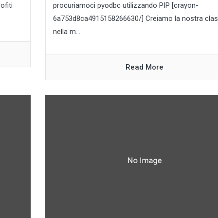
ofiti
procuriamoci pyodbc utilizzando PIP [crayon-
6a753d8ca4915158266630/] Creiamo la nostra cla
nella m...
Read More