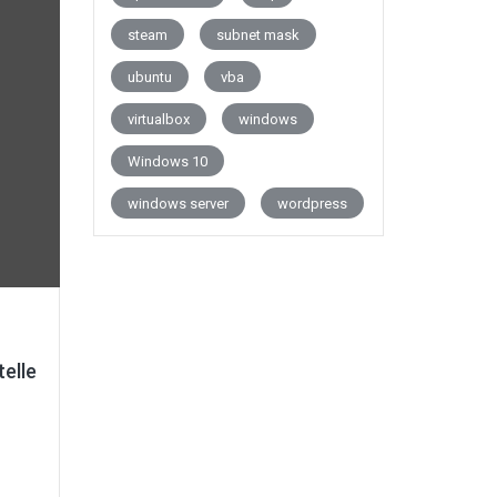
steam
subnet mask
ubuntu
vba
virtualbox
windows
Windows 10
windows server
wordpress
telle