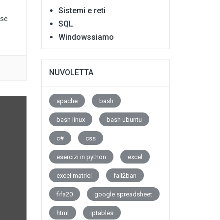
Sistemi e reti
sse
SQL
Windowssiamo
NUVOLETTA
apache
bash
bash linux
bash ubuntu
c#
css
esercizi in python
excel
excel matrici
fail2ban
fifa20
google spreadsheet
html
iptables