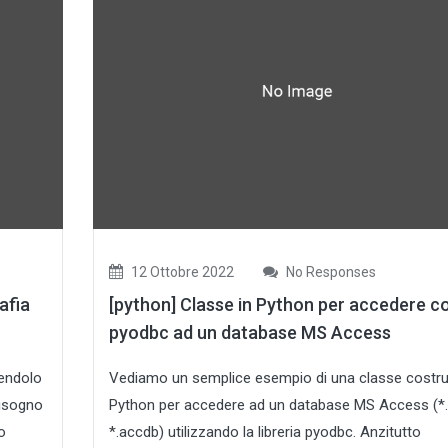
12 Ottobre 2022
No Responses
afia
[python] Classe in Python per accedere c
pyodbc ad un database MS Access
gendolo
Vediamo un semplice esempio di una classe costrui
bisogno
Python per accedere ad un database MS Access (*
o
*.accdb) utilizzando la libreria pyodbc. Anzitutto