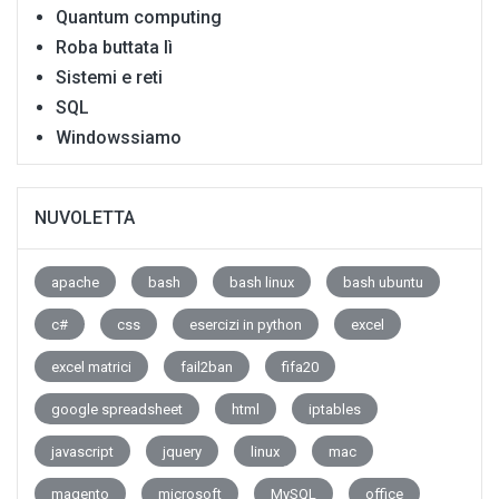
Quantum computing
Roba buttata lì
Sistemi e reti
SQL
Windowssiamo
NUVOLETTA
apache
bash
bash linux
bash ubuntu
c#
css
esercizi in python
excel
excel matrici
fail2ban
fifa20
google spreadsheet
html
iptables
javascript
jquery
linux
mac
magento
microsoft
MySQL
office