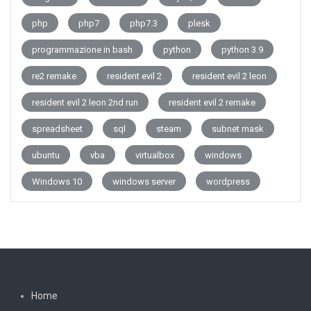
php
php7
php7.3
plesk
programmazione in bash
python
python 3.9
re2 remake
resident evil 2
resident evil 2 leon
resident evil 2 leon 2nd run
resident evil 2 remake
spreadsheet
sql
steam
subnet mask
ubuntu
vba
virtualbox
windows
Windows 10
windows server
wordpress
Home