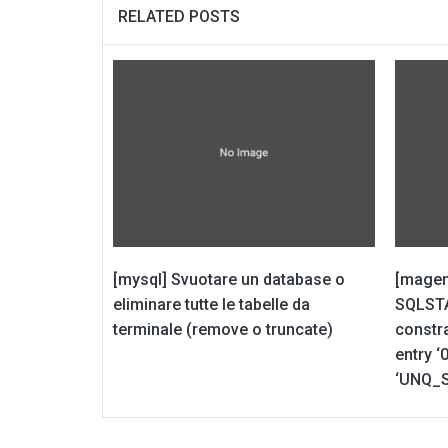
RELATED POSTS
[mysql] Svuotare un database o
[magen
eliminare tutte le tabelle da
SQLSTA
terminale (remove o truncate)
constra
entry ‘
‘UNQ_