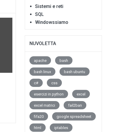
Sistemi e reti
SQL
Windowssiamo
NUVOLETTA
apache
bash
bash linux
bash ubuntu
c#
css
esercizi in python
excel
excel matrici
fail2ban
fifa20
google spreadsheet
html
iptables