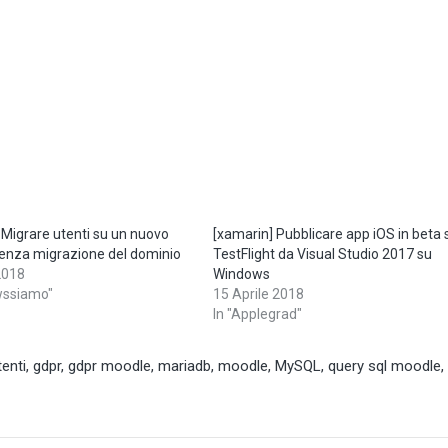
Migrare utenti su un nuovo
[xamarin] Pubblicare app iOS in beta 
senza migrazione del dominio
TestFlight da Visual Studio 2017 su
2018
Windows
wssiamo"
15 Aprile 2018
In "Applegrad"
enti
,
gdpr
,
gdpr moodle
,
mariadb
,
moodle
,
MySQL
,
query sql moodle
,