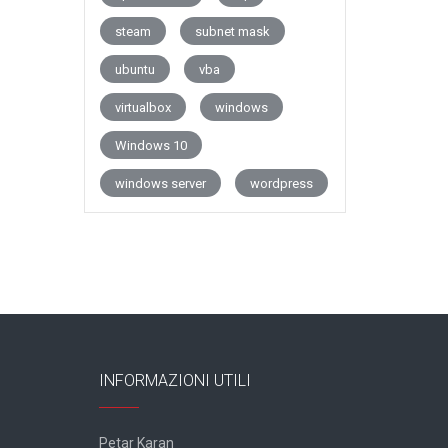
steam
subnet mask
ubuntu
vba
virtualbox
windows
Windows 10
windows server
wordpress
INFORMAZIONI UTILI
Petar Karan