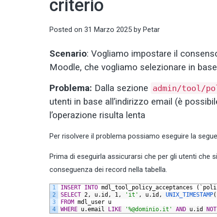
criterio
Posted on
31 Marzo 2025
by
Petar
Scenario
: Vogliamo impostare il consenso 
Moodle, che vogliamo selezionare in base a
Problema:
Dalla sezione
admin/tool/po
utenti in base all’indirizzo email (è possib
l’operazione risulta lenta
Per risolvere il problema possiamo eseguire la segu
Prima di eseguirla assicurarsi che per gli utenti che 
conseguenza dei record nella tabella.
1
INSERT
INTO
mdl_tool_policy_acceptances
(`poli
2
SELECT
2,
u.id,
1,
'it'
,
u.id,
UNIX_TIMESTAMP
(
3
FROM
mdl_user
u
4
WHERE
u.email
LIKE
'%@dominio.it'
AND
u.id
NOT