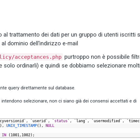
al trattamento dei dati per un gruppo di utenti iscritti 
l dominio dell’indirizzo e-mail
purtroppo non è possibile filtr
licy/acceptances.php
ile solo ordinarli) e quindi se dobbiamo selezionare molti
ente query direttamente sul database.
si intendono selezionare, non ci siano già dei consensi accettati e di
cyversionid`,
`userid`,
`
status
`,
`lang`,
`usermodified`,
`timec
),
UNIX_TIMESTAMP
(),
NULL
IN
(1001,1002);