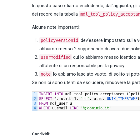
In questo caso stiamo escludendo, dall’aggiunta, gli u
dei record nella tabella
mdl_tool_policy_accepta
Alcune note importanti:
dev’essere impostato sulla ver
policyversionid
abbiamo messo 2 supponendo di avere due poli
qui lo abbiamo messo identico al
usermodified
all’utente di un responsabile per la privacy
lo abbiamo lasciato vuoto, di solito si po
note
Se non ci sono utenti da escludere, rimuovere la parte
1
INSERT
INTO
mdl_tool_policy_acceptances
(`poli
2
SELECT
2,
u.id,
1,
'it'
,
u.id,
UNIX_TIMESTAMP
(
3
FROM
mdl_user
u
4
WHERE
u.email
LIKE
'%@dominio.it'
Condividi: