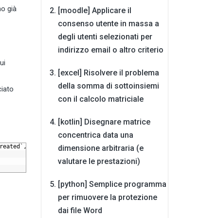
no già
[moodle] Applicare il
consenso utente in massa a
degli utenti selezionati per
indirizzo email o altro criterio
ui
[excel] Risolvere il problema
della somma di sottoinsiemi
ciato
con il calcolo matriciale
[kotlin] Disegnare matrice
concentrica data una
reated`,
`timemodified`,
`note`)
dimensione arbitraria (e
valutare le prestazioni)
[python] Semplice programma
per rimuovere la protezione
dai file Word