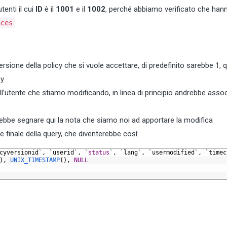
tenti il cui
ID
è il
1001
e il
1002
, perché abbiamo verificato che han
nces
sione della policy che si vuole accettare, di predefinito sarebbe 1, q
cy
l’utente che stiamo modificando, in linea di principio andrebbe asso
trebbe segnare qui la nota che siamo noi ad apportare la modifica
 finale della query, che diventerebbe così:
cyversionid`,
`userid`,
`
status
`,
`lang`,
`usermodified`,
`timec
),
UNIX_TIMESTAMP
(),
NULL