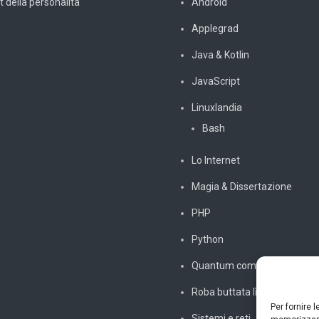
t della personalità
Android
Applegrad
Java & Kotlin
JavaScript
Linuxlandia
Bash
Lo Internet
Magia & Dissertazione
PHP
Python
Quantum computing
Roba buttata lì
Per fornire 
Sistemi e reti