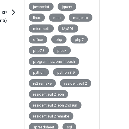
javascript
jquery
s XP
linux
mac
magento
nti)
microsoft
MySQL
office
php
php7
php7.3
plesk
programmazione in bash
python
python 3.9
re2 remake
resident evil 2
resident evil 2 leon
resident evil 2 leon 2nd run
resident evil 2 remake
spreadsheet
sql