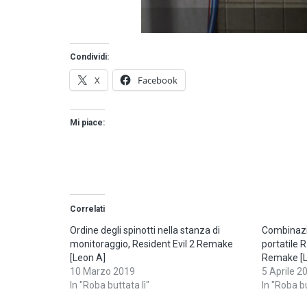
Condividi:
X
Facebook
Mi piace:
Correlati
Ordine degli spinotti nella stanza di
Combinazi
monitoraggio, Resident Evil 2 Remake
portatile R
[Leon A]
Remake [L
10 Marzo 2019
5 Aprile 2
In "Roba buttata lì"
In "Roba bu