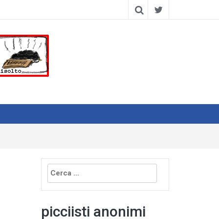
Ricerca
per:
picciisti anonimi