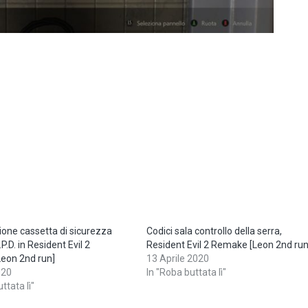
one cassetta di sicurezza
Codici sala controllo della serra,
.P.D. in Resident Evil 2
Resident Evil 2 Remake [Leon 2nd run
eon 2nd run]
13 Aprile 2020
020
In "Roba buttata lì"
ttata lì"