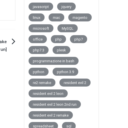
javascript
jquery
linux
mac
magento
microsoft
MySQL
office
php
php7
make
run]
php7.3
plesk
programmazione in bash
python
python 3.9
re2 remake
resident evil 2
resident evil 2 leon
resident evil 2 leon 2nd run
resident evil 2 remake
spreadsheet
sql