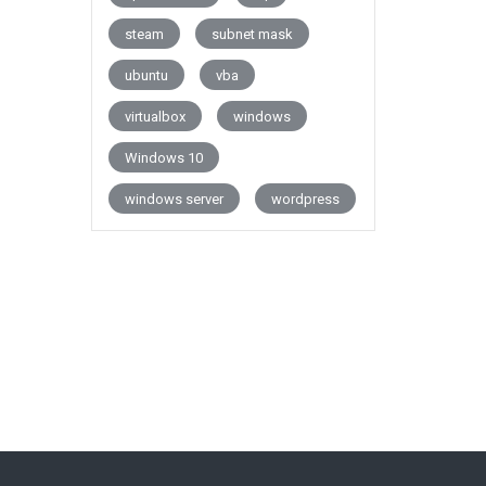
steam
subnet mask
ubuntu
vba
virtualbox
windows
Windows 10
windows server
wordpress