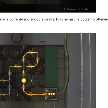
ere la corrente allo snodo a destra, lo schema che dovremo ottener