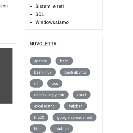
 leon
,
Sistemi e reti
SQL
Windowssiamo
NUVOLETTA
apache
bash
bash linux
bash ubuntu
c#
css
esercizi in python
excel
excel matrici
fail2ban
fifa20
google spreadsheet
html
iptables