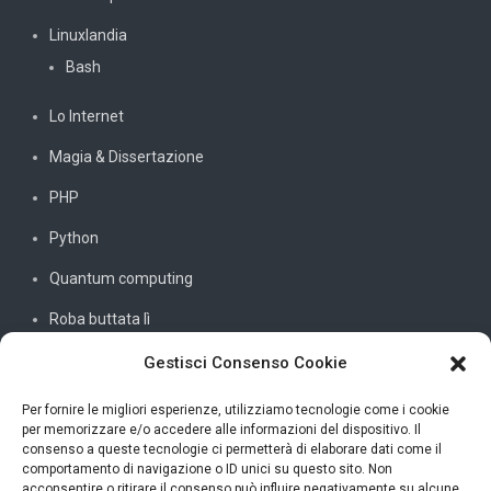
Linuxlandia
Bash
Lo Internet
Magia & Dissertazione
PHP
Python
Quantum computing
Roba buttata lì
Sistemi e reti
Gestisci Consenso Cookie
SQL
Per fornire le migliori esperienze, utilizziamo tecnologie come i cookie
per memorizzare e/o accedere alle informazioni del dispositivo. Il
Windowssiamo
consenso a queste tecnologie ci permetterà di elaborare dati come il
comportamento di navigazione o ID unici su questo sito. Non
C#
acconsentire o ritirare il consenso può influire negativamente su alcune