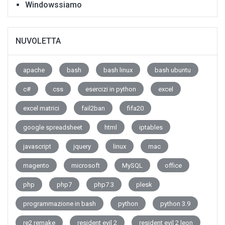
Windowssiamo
NUVOLETTA
apache
bash
bash linux
bash ubuntu
c#
css
esercizi in python
excel
excel matrici
fail2ban
fifa20
google spreadsheet
html
iptables
javascript
jquery
linux
mac
magento
microsoft
MySQL
office
php
php7
php7.3
plesk
programmazione in bash
python
python 3.9
re2 remake
resident evil 2
resident evil 2 leon