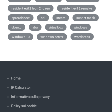
resident evil 2 leon 2nd run
resident evil 2 remake
spreadsheet
sql
steam
subnet mask
ubuntu
vba
virtualbox
windows
Windows 10
windows server
wordpress
Home
IP Calculator
Informativa sulla privacy
Policy sui cookie