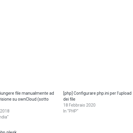
giungere file manualmente ad
[php] Configurare php.ini per l’upload
isione su ownCloud (sotto
dei file
18 Febbraio 2020
 2018
In "PHP"
ndia"
php plesk