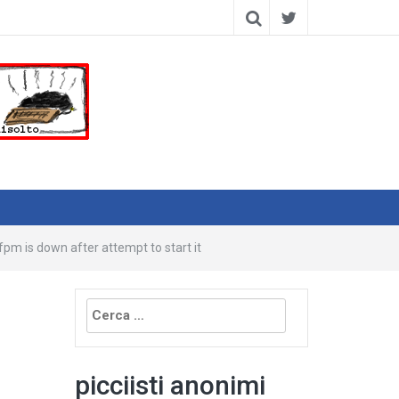
fpm is down after attempt to start it
Ricerca
per:
picciisti anonimi