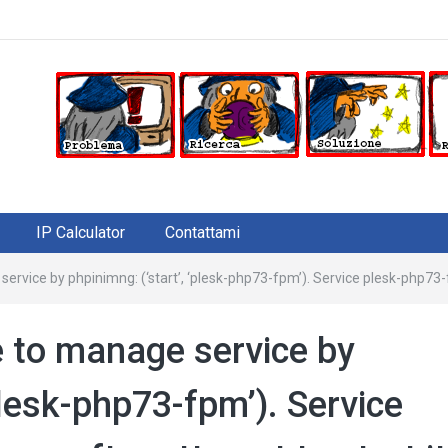
IP Calculator
Contattami
 service by phpinimng: (‘start’, ‘plesk-php73-fpm’). Service plesk-php73-
le to manage service by
plesk-php73-fpm’). Service