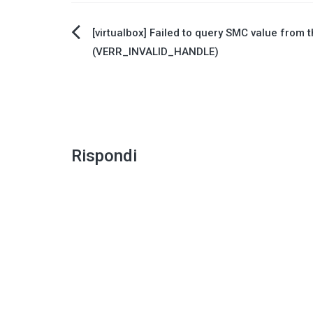
Navigazione
[virtualbox] Failed to query SMC value from 
(VERR_INVALID_HANDLE)
articoli
Rispondi