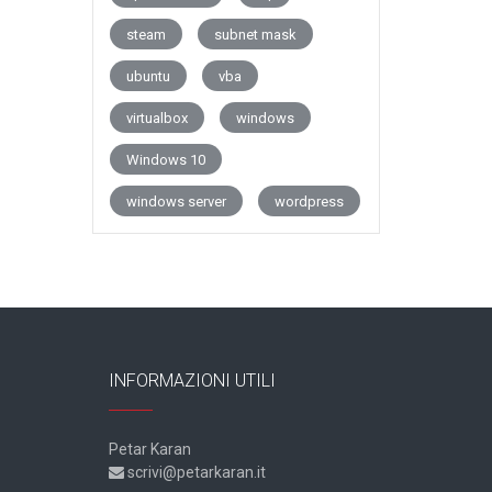
steam
subnet mask
ubuntu
vba
virtualbox
windows
Windows 10
windows server
wordpress
INFORMAZIONI UTILI
Petar Karan
scrivi@petarkaran.it