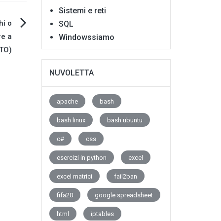
Sistemi e reti
hi o
SQL
re a
Windowssiamo
LTO)
NUVOLETTA
apache
bash
bash linux
bash ubuntu
c#
css
esercizi in python
excel
excel matrici
fail2ban
fifa20
google spreadsheet
html
iptables