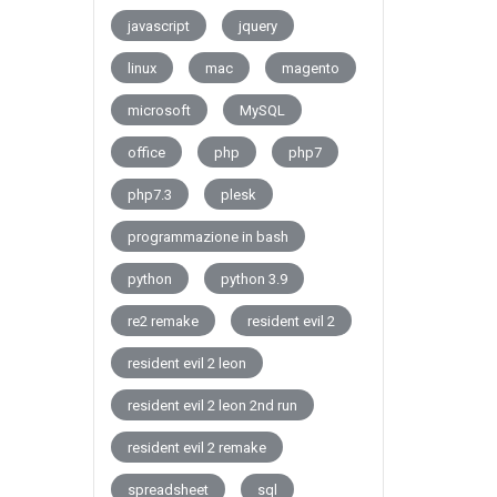
javascript
jquery
linux
mac
magento
microsoft
MySQL
office
php
php7
php7.3
plesk
programmazione in bash
python
python 3.9
re2 remake
resident evil 2
resident evil 2 leon
resident evil 2 leon 2nd run
resident evil 2 remake
spreadsheet
sql