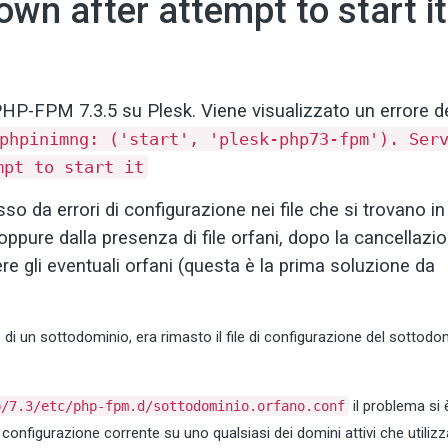
wn after attempt to start it
o PHP-FPM 7.3.5 su Plesk. Viene visualizzato un errore d
phpinimng: ('start', 'plesk-php73-fpm'). Ser
mpt to start it
 da errori di configurazione nei file che si trovano in
ppure dalla presenza di file orfani, dopo la cancellazio
vere gli eventuali orfani (questa è la prima soluzione da
 di un sottodominio, era rimasto il file di configurazione del sottodo
il problema si è
p/7.3/etc/php-fpm.d/sottodominio.orfano.conf
 la configurazione corrente su uno qualsiasi dei domini attivi che utilizz