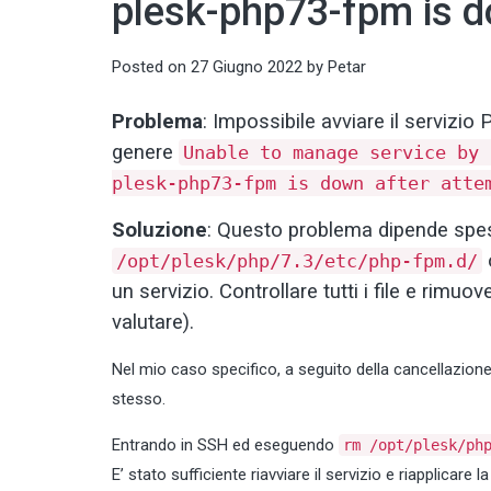
plesk-php73-fpm is do
Posted on
27 Giugno 2022
by
Petar
Problema
: Impossibile avviare il servizi
genere
Unable to manage service by 
plesk-php73-fpm is down after atte
Soluzione
: Questo problema dipende spesso
o
/opt/plesk/php/7.3/etc/php-fpm.d/
un servizio. Controllare tutti i file e rimuo
valutare).
Nel mio caso specifico, a seguito della cancellazione
stesso.
Entrando in SSH ed eseguendo
rm /opt/plesk/ph
E’ stato sufficiente riavviare il servizio e riapplicare