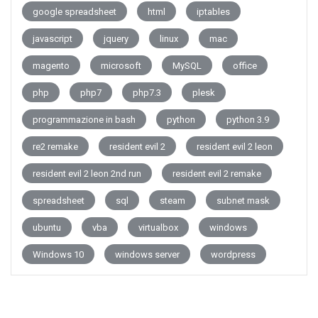
google spreadsheet
html
iptables
javascript
jquery
linux
mac
magento
microsoft
MySQL
office
php
php7
php7.3
plesk
programmazione in bash
python
python 3.9
re2 remake
resident evil 2
resident evil 2 leon
resident evil 2 leon 2nd run
resident evil 2 remake
spreadsheet
sql
steam
subnet mask
ubuntu
vba
virtualbox
windows
Windows 10
windows server
wordpress