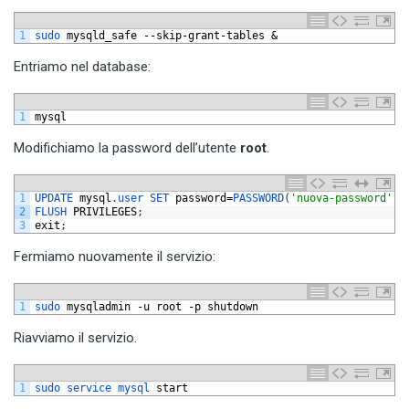
1
sudo 
mysqld_safe
--
skip
-
grant
-
tables
&
Entriamo nel database:
1
mysql
Modifichiamo la password dell’utente
root
.
1
UPDATE 
mysql
.
user 
SET 
password
=
PASSWORD
(
'nuova-password'
)
2
FLUSH 
PRIVILEGES
;
3
exit
;
Fermiamo nuovamente il servizio:
1
sudo 
mysqladmin
-
u
root
-
p
shutdown
Riavviamo il servizio.
1
sudo 
service 
mysql 
start