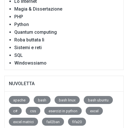
Lo Internet
Magia & Dissertazione
PHP
Python
Quantum computing
Roba buttata lì
Sistemi e reti
SQL
Windowssiamo
NUVOLETTA
apache
bash
bash linux
bash ubuntu
c#
css
esercizi in python
excel
excel matrici
fail2ban
fifa20