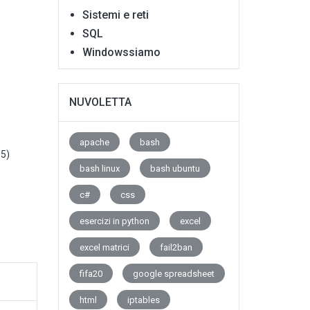
Sistemi e reti
SQL
Windowssiamo
NUVOLETTA
apache
bash
05)
bash linux
bash ubuntu
c#
css
esercizi in python
excel
excel matrici
fail2ban
fifa20
google spreadsheet
html
iptables