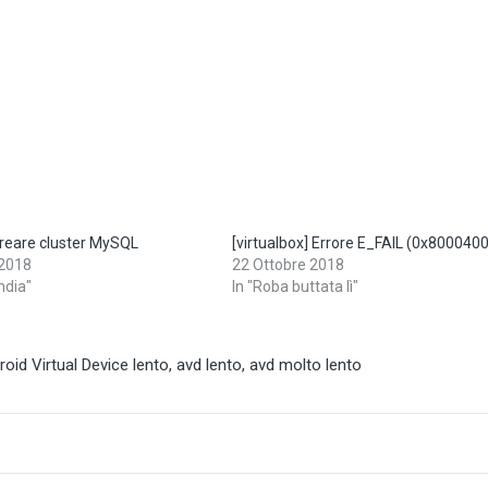
Creare cluster MySQL
[virtualbox] Errore E_FAIL (0x800040
2018
22 Ottobre 2018
ndia"
In "Roba buttata lì"
oid Virtual Device lento
,
avd lento
,
avd molto lento