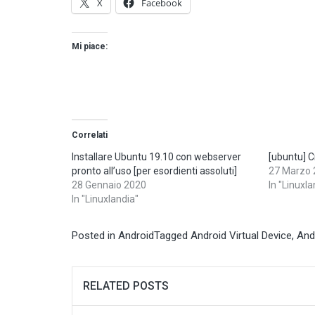
X
Facebook
Mi piace:
Correlati
Installare Ubuntu 19.10 con webserver
[ubuntu] 
pronto all’uso [per esordienti assoluti]
27 Marzo 
28 Gennaio 2020
In "Linuxla
In "Linuxlandia"
Posted in
Android
Tagged
Android Virtual Device
,
Andr
RELATED POSTS