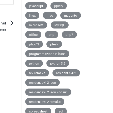
javascript
jquery
linux
mac
magento
 nel
microsoft
MySQL
ess
office
php
php7
php7.3
plesk
programmazione in bash
python
python 3.9
re2 remake
resident evil 2
resident evil 2 leon
resident evil 2 leon 2nd run
resident evil 2 remake
spreadsheet
sql