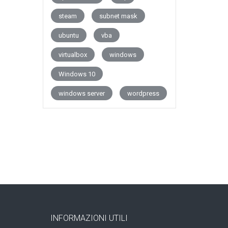
steam
subnet mask
ubuntu
vba
virtualbox
windows
Windows 10
windows server
wordpress
INFORMAZIONI UTILI