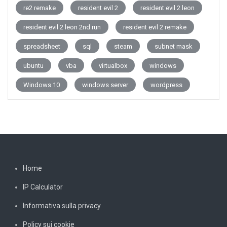
re2 remake
resident evil 2
resident evil 2 leon
resident evil 2 leon 2nd run
resident evil 2 remake
spreadsheet
sql
steam
subnet mask
ubuntu
vba
virtualbox
windows
Windows 10
windows server
wordpress
Home
IP Calculator
Informativa sulla privacy
Policy sui cookie