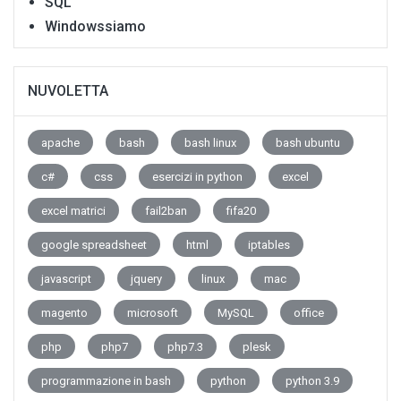
SQL
Windowssiamo
NUVOLETTA
apache
bash
bash linux
bash ubuntu
c#
css
esercizi in python
excel
excel matrici
fail2ban
fifa20
google spreadsheet
html
iptables
javascript
jquery
linux
mac
magento
microsoft
MySQL
office
php
php7
php7.3
plesk
programmazione in bash
python
python 3.9