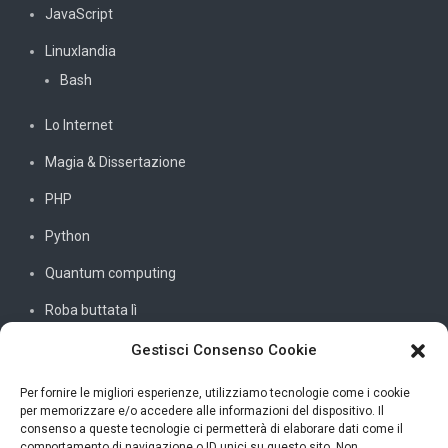
JavaScript
Linuxlandia
Bash
Lo Internet
Magia & Dissertazione
PHP
Python
Quantum computing
Roba buttata lì
Sistemi e reti
Gestisci Consenso Cookie
SQL
Per fornire le migliori esperienze, utilizziamo tecnologie come i cookie
per memorizzare e/o accedere alle informazioni del dispositivo. Il
Windowssiamo
consenso a queste tecnologie ci permetterà di elaborare dati come il
comportamento di navigazione o ID unici su questo sito. Non