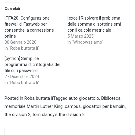
Correlati
[FIFA20] Configurazione
[excel] Risolvere il problema
firewall di Fastweb per
della somma di sottoinsiemi
consentire la connessione
con il calcolo matriciale
online
5 Marzo 2025
30 Gennaio 2020
In "Windowssiamo"
In "Roba buttata lì"
[python] Semplice
programma di crittografia dei
file con password
27 Dicembre 2024
In "Roba buttata lì"
Posted in
Roba buttata lì
Tagged
auto giocattolo
,
Biblioteca
memoriale Martin Luther King
,
campus
,
giocattoli per bambini
,
the division 2
,
tom clancy's the division 2