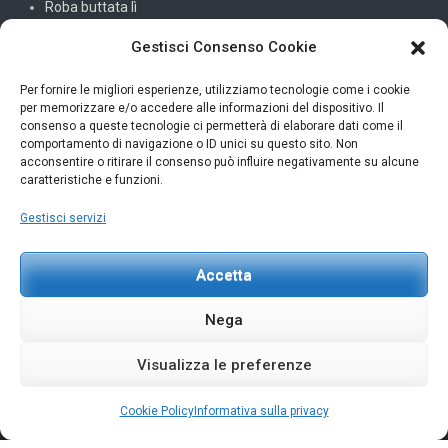
Roba buttata lì
Sistemi e reti
Gestisci Consenso Cookie
SQL
Per fornire le migliori esperienze, utilizziamo tecnologie come i cookie
per memorizzare e/o accedere alle informazioni del dispositivo. Il
Windowssiamo
consenso a queste tecnologie ci permetterà di elaborare dati come il
comportamento di navigazione o ID unici su questo sito. Non
C#
acconsentire o ritirare il consenso può influire negativamente su alcune
caratteristiche e funzioni.
Gestisci servizi
INFORMAZIONI UTILI
Accetta
Petar Karan
scrivi@petarkaran.it
Nega
Visualizza le preferenze
Cookie Policy
Informativa sulla privacy
Copyright © 2026
Petar Karan
. All rights reserved.