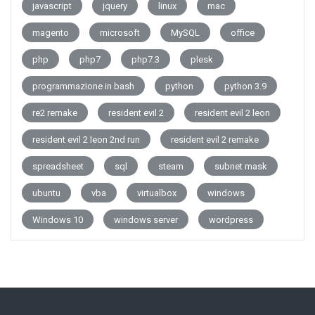
javascript
jquery
linux
mac
magento
microsoft
MySQL
office
php
php7
php7.3
plesk
programmazione in bash
python
python 3.9
re2 remake
resident evil 2
resident evil 2 leon
resident evil 2 leon 2nd run
resident evil 2 remake
spreadsheet
sql
steam
subnet mask
ubuntu
vba
virtualbox
windows
Windows 10
windows server
wordpress