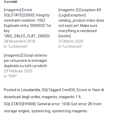
Correlati
[magento] Errore
[magento 2] Exception #0
SQLSTATE[23000]: Integrity
(LogicException):
constraint violation: 1062
catalog_product index does
Duplicate entry ‘0009032’ for
not exist yet. Make sure
key
everything is reindexed
‘UNQ_SALES_FLAT_ORDER_INCREMENT_ID’
[risolto]
28 Novembre 2018
25 Marzo 2020
In "Lo Internet"
In "Lo Internet"
[magento2] Script esterno
per rimuovere le immagini
duplicate su tutti i prodotti
29 Febbraio 2020
In "PHP"
Posted in
Linuxlandia
,
SQL
Tagged
CentOS
,
Errore in fase di
download degli ordini
,
magento
,
magento 1.9
,
SQLSTATE[HY000]: General error: 1030 Got error 28 from
storage engine
,
system.log
,
system.log magento