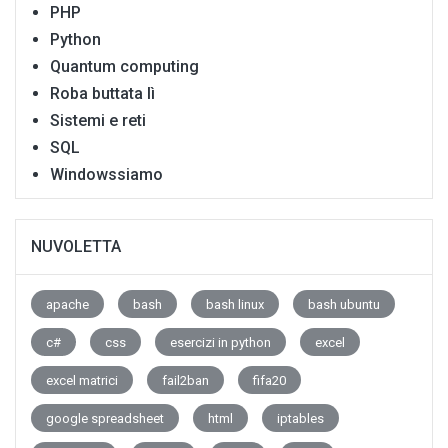
PHP
Python
Quantum computing
Roba buttata lì
Sistemi e reti
SQL
Windowssiamo
NUVOLETTA
apache
bash
bash linux
bash ubuntu
c#
css
esercizi in python
excel
excel matrici
fail2ban
fifa20
google spreadsheet
html
iptables