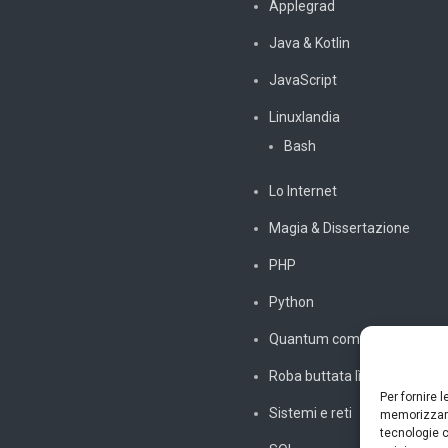
Applegrad
Java & Kotlin
JavaScript
Linuxlandia
Bash
Lo Internet
Magia & Dissertazione
PHP
Python
Quantum computing
Roba buttata lì
Per fornire 
Sistemi e reti
memorizzare
tecnologie c