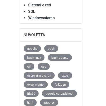
Sistemi e reti
SQL
Windowssiamo
NUVOLETTA
apache
bash
bash linux
bash ubuntu
c#
css
esercizi in python
excel
excel matrici
fail2ban
fifa20
google spreadsheet
html
iptables