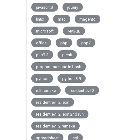
javascript
jquery
linux
mac
magento
microsoft
MySQL
office
php
php7
php7.3
plesk
programmazione in bash
python
python 3.9
re2 remake
resident evil 2
resident evil 2 leon
resident evil 2 leon 2nd run
resident evil 2 remake
spreadsheet
sql