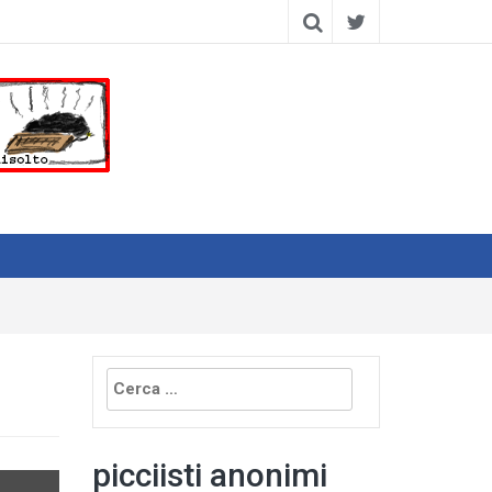
Ricerca
per:
picciisti anonimi