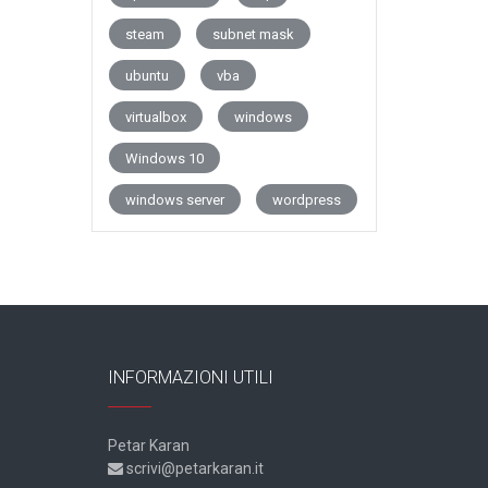
steam
subnet mask
ubuntu
vba
virtualbox
windows
Windows 10
windows server
wordpress
INFORMAZIONI UTILI
Petar Karan
scrivi@petarkaran.it