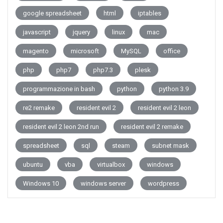
google spreadsheet
html
iptables
javascript
jquery
linux
mac
magento
microsoft
MySQL
office
php
php7
php7.3
plesk
programmazione in bash
python
python 3.9
re2 remake
resident evil 2
resident evil 2 leon
resident evil 2 leon 2nd run
resident evil 2 remake
spreadsheet
sql
steam
subnet mask
ubuntu
vba
virtualbox
windows
Windows 10
windows server
wordpress