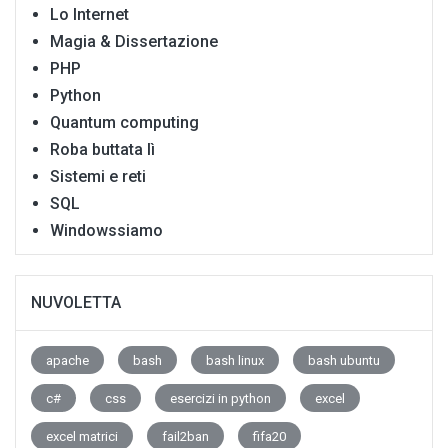
Lo Internet
Magia & Dissertazione
PHP
Python
Quantum computing
Roba buttata lì
Sistemi e reti
SQL
Windowssiamo
NUVOLETTA
apache
bash
bash linux
bash ubuntu
c#
css
esercizi in python
excel
excel matrici
fail2ban
fifa20