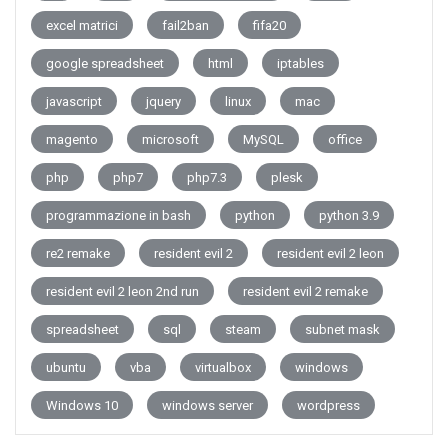
excel matrici
fail2ban
fifa20
google spreadsheet
html
iptables
javascript
jquery
linux
mac
magento
microsoft
MySQL
office
php
php7
php7.3
plesk
programmazione in bash
python
python 3.9
re2 remake
resident evil 2
resident evil 2 leon
resident evil 2 leon 2nd run
resident evil 2 remake
spreadsheet
sql
steam
subnet mask
ubuntu
vba
virtualbox
windows
Windows 10
windows server
wordpress