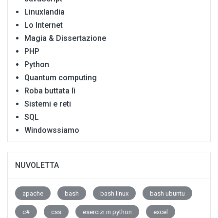
Linuxlandia
Lo Internet
Magia & Dissertazione
PHP
Python
Quantum computing
Roba buttata lì
Sistemi e reti
SQL
Windowssiamo
NUVOLETTA
apache
bash
bash linux
bash ubuntu
c#
css
esercizi in python
excel