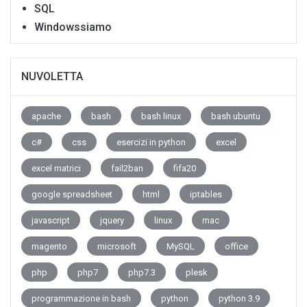
SQL
Windowssiamo
NUVOLETTA
apache
bash
bash linux
bash ubuntu
c#
css
esercizi in python
excel
excel matrici
fail2ban
fifa20
google spreadsheet
html
iptables
javascript
jquery
linux
mac
magento
microsoft
MySQL
office
php
php7
php7.3
plesk
programmazione in bash
python
python 3.9