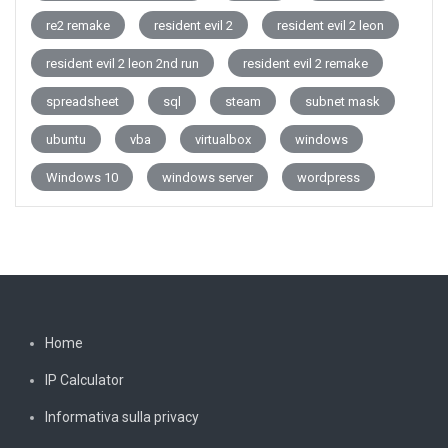
re2 remake
resident evil 2
resident evil 2 leon
resident evil 2 leon 2nd run
resident evil 2 remake
spreadsheet
sql
steam
subnet mask
ubuntu
vba
virtualbox
windows
Windows 10
windows server
wordpress
Home
IP Calculator
Informativa sulla privacy