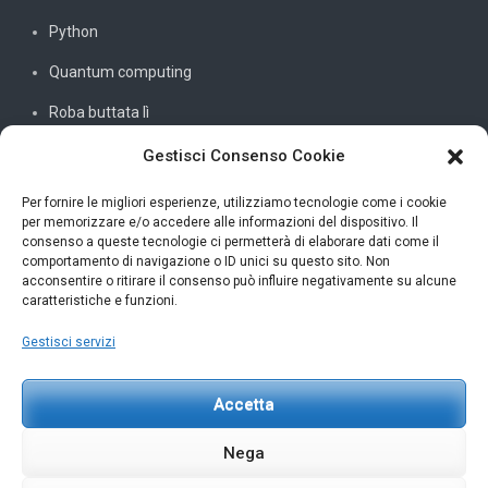
Python
Quantum computing
Roba buttata lì
Sistemi e reti
Gestisci Consenso Cookie
SQL
Per fornire le migliori esperienze, utilizziamo tecnologie come i cookie
per memorizzare e/o accedere alle informazioni del dispositivo. Il
Windowssiamo
consenso a queste tecnologie ci permetterà di elaborare dati come il
comportamento di navigazione o ID unici su questo sito. Non
C#
acconsentire o ritirare il consenso può influire negativamente su alcune
caratteristiche e funzioni.
Gestisci servizi
INFORMAZIONI UTILI
Accetta
Petar Karan
scrivi@petarkaran.it
Nega