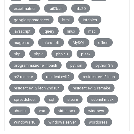
excel matrici
fail2ban
fifa20
google spreadsheet
html
iptables
javascript
jquery
linux
mac
magento
microsoft
MySQL
office
php
php7
php7.3
plesk
programmazione in bash
python
python 3.9
re2 remake
resident evil 2
resident evil 2 leon
resident evil 2 leon 2nd run
resident evil 2 remake
spreadsheet
sql
steam
subnet mask
ubuntu
vba
virtualbox
windows
Windows 10
windows server
wordpress