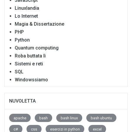
JavaScript
Linuxlandia
Lo Internet
Magia & Dissertazione
PHP
Python
Quantum computing
Roba buttata lì
Sistemi e reti
SQL
Windowssiamo
NUVOLETTA
apache
bash
bash linux
bash ubuntu
c#
css
esercizi in python
excel