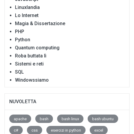
Linuxlandia
Lo Internet
Magia & Dissertazione
PHP
Python
Quantum computing
Roba buttata lì
Sistemi e reti
SQL
Windowssiamo
NUVOLETTA
apache
bash
bash linux
bash ubuntu
c#
css
esercizi in python
excel