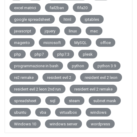
excel matrici
fail2ban
fifa20
google spreadsheet
html
iptables
javascript
jquery
linux
mac
magento
microsoft
MySQL
office
php
php7
php7.3
plesk
programmazione in bash
python
python 3.9
re2 remake
resident evil 2
resident evil 2 leon
resident evil 2 leon 2nd run
resident evil 2 remake
spreadsheet
sql
steam
subnet mask
ubuntu
vba
virtualbox
windows
Windows 10
windows server
wordpress