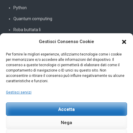
Python
Quantum computing
Roba buttata lì
Sistemi e reti
Gestisci Consenso Cookie
SQL
Per fornire le migliori esperienze, utilizziamo tecnologie come i cookie
per memorizzare e/o accedere alle informazioni del dispositivo. Il
Windowssiamo
consenso a queste tecnologie ci permetterà di elaborare dati come il
comportamento di navigazione o ID unici su questo sito. Non
C#
acconsentire o ritirare il consenso può influire negativamente su alcune
caratteristiche e funzioni.
Gestisci servizi
INFORMAZIONI UTILI
Accetta
Petar Karan
scrivi@petarkaran.it
Nega