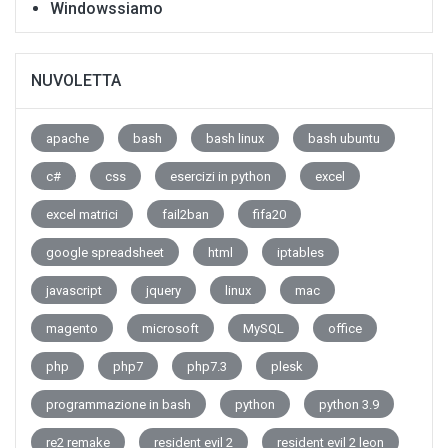
Windowssiamo
NUVOLETTA
apache
bash
bash linux
bash ubuntu
c#
css
esercizi in python
excel
excel matrici
fail2ban
fifa20
google spreadsheet
html
iptables
javascript
jquery
linux
mac
magento
microsoft
MySQL
office
php
php7
php7.3
plesk
programmazione in bash
python
python 3.9
re2 remake
resident evil 2
resident evil 2 leon