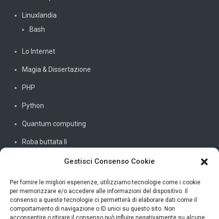
Linuxlandia
Bash
Lo Internet
Magia & Dissertazione
PHP
Python
Quantum computing
Roba buttata lì
Sistemi e reti
Gestisci Consenso Cookie
SQL
Per fornire le migliori esperienze, utilizziamo tecnologie come i cookie
per memorizzare e/o accedere alle informazioni del dispositivo. Il
Windowssiamo
consenso a queste tecnologie ci permetterà di elaborare dati come il
comportamento di navigazione o ID unici su questo sito. Non
C#
acconsentire o ritirare il consenso può influire negativamente su alcune