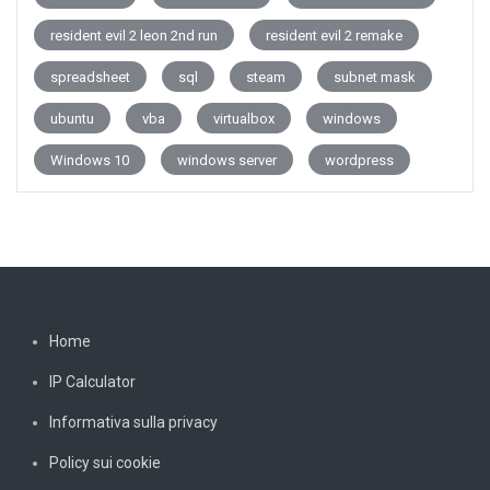
resident evil 2 leon 2nd run
resident evil 2 remake
spreadsheet
sql
steam
subnet mask
ubuntu
vba
virtualbox
windows
Windows 10
windows server
wordpress
Home
IP Calculator
Informativa sulla privacy
Policy sui cookie