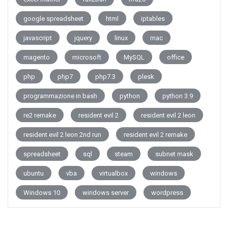
google spreadsheet
html
iptables
javascript
jquery
linux
mac
magento
microsoft
MySQL
office
php
php7
php7.3
plesk
programmazione in bash
python
python 3.9
re2 remake
resident evil 2
resident evil 2 leon
resident evil 2 leon 2nd run
resident evil 2 remake
spreadsheet
sql
steam
subnet mask
ubuntu
vba
virtualbox
windows
Windows 10
windows server
wordpress