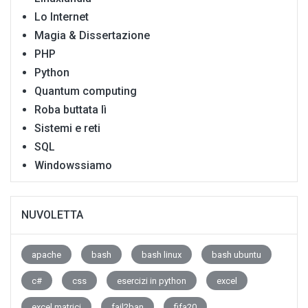
Lo Internet
Magia & Dissertazione
PHP
Python
Quantum computing
Roba buttata lì
Sistemi e reti
SQL
Windowssiamo
NUVOLETTA
apache
bash
bash linux
bash ubuntu
c#
css
esercizi in python
excel
excel matrici
fail2ban
fifa20