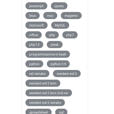
javascript
jquery
linux
mac
magento
microsoft
MySQL
office
php
php7
php7.3
plesk
programmazione in bash
python
python 3.9
re2 remake
resident evil 2
resident evil 2 leon
resident evil 2 leon 2nd run
resident evil 2 remake
spreadsheet
sql