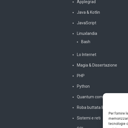
Applegrad
Java & Kotlin
JavaScript
Linuxlandia
Bash
Lo Internet
Magia & Dissertazione
PHP
Python
Quantum computing
Roba buttata lì
Per fornire 
Sistemi e reti
memorizzare
tecnologie c