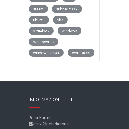
steam
subnet mask
ubuntu
vba
virtualbox
windows
Windows 10
windows server
wordpress
INFORMAZIONI UTILI
Petar Karan
scrivi@petarkaran.it