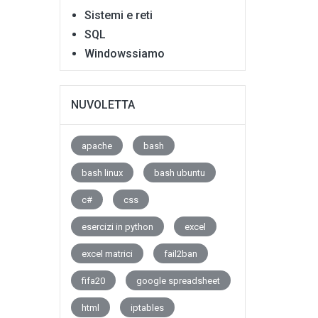
Sistemi e reti
SQL
Windowssiamo
NUVOLETTA
apache
bash
bash linux
bash ubuntu
c#
css
esercizi in python
excel
excel matrici
fail2ban
fifa20
google spreadsheet
html
iptables