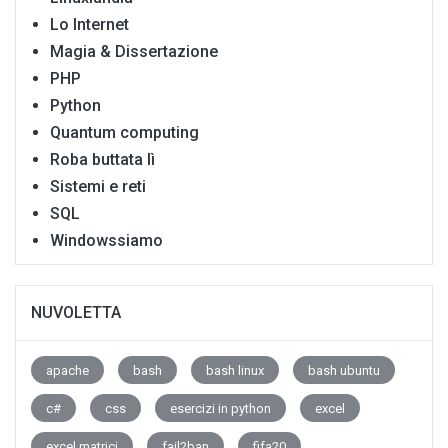
Lo Internet
Magia & Dissertazione
PHP
Python
Quantum computing
Roba buttata lì
Sistemi e reti
SQL
Windowssiamo
NUVOLETTA
apache
bash
bash linux
bash ubuntu
c#
css
esercizi in python
excel
excel matrici
fail2ban
fifa20