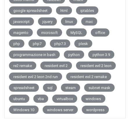
google spreadsheet
html
iptables
javascript
jquery
linux
mac
magento
microsoft
MySQL
office
php
php7
php7.3
plesk
programmazione in bash
python
python 3.9
re2 remake
resident evil 2
resident evil 2 leon
resident evil 2 leon 2nd run
resident evil 2 remake
spreadsheet
sql
steam
subnet mask
ubuntu
vba
virtualbox
windows
Windows 10
windows server
wordpress