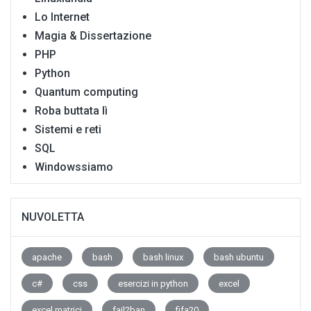
Lo Internet
Magia & Dissertazione
PHP
Python
Quantum computing
Roba buttata lì
Sistemi e reti
SQL
Windowssiamo
NUVOLETTA
apache
bash
bash linux
bash ubuntu
c#
css
esercizi in python
excel
excel matrici
fail2ban
fifa20