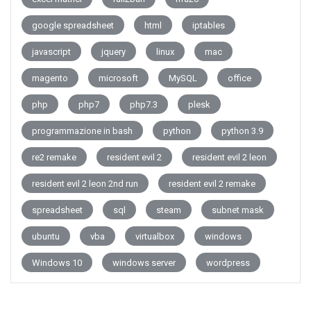
google spreadsheet
html
iptables
javascript
jquery
linux
mac
magento
microsoft
MySQL
office
php
php7
php7.3
plesk
programmazione in bash
python
python 3.9
re2 remake
resident evil 2
resident evil 2 leon
resident evil 2 leon 2nd run
resident evil 2 remake
spreadsheet
sql
steam
subnet mask
ubuntu
vba
virtualbox
windows
Windows 10
windows server
wordpress