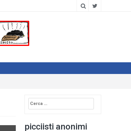
Ricerca
per:
picciisti anonimi