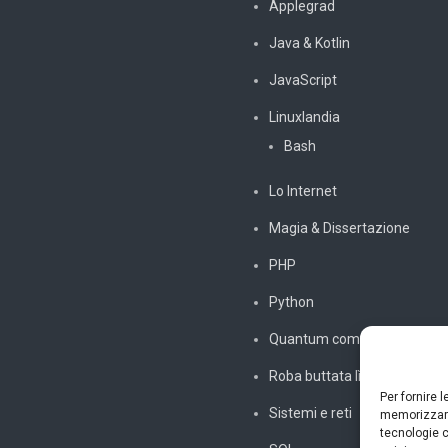
Applegrad
Java & Kotlin
JavaScript
Linuxlandia
Bash
Lo Internet
Magia & Dissertazione
PHP
Python
Quantum computing
Roba buttata lì
Per fornire 
Sistemi e reti
memorizzare
tecnologie c