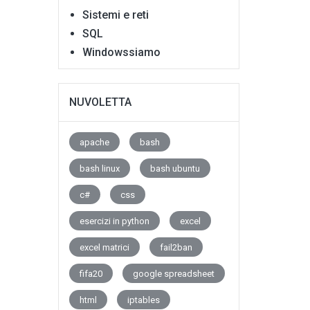
Sistemi e reti
SQL
Windowssiamo
NUVOLETTA
apache
bash
bash linux
bash ubuntu
c#
css
esercizi in python
excel
excel matrici
fail2ban
fifa20
google spreadsheet
html
iptables