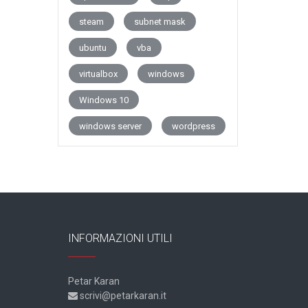
steam
subnet mask
ubuntu
vba
virtualbox
windows
Windows 10
windows server
wordpress
INFORMAZIONI UTILI
Petar Karan
scrivi@petarkaran.it