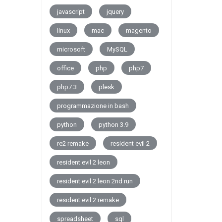
javascript
jquery
linux
mac
magento
microsoft
MySQL
office
php
php7
php7.3
plesk
programmazione in bash
python
python 3.9
re2 remake
resident evil 2
resident evil 2 leon
resident evil 2 leon 2nd run
resident evil 2 remake
spreadsheet
sql