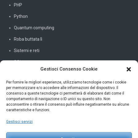
PHP
Python
Quantum computing
Roba buttata lì
Sistemi e reti
SQL
Gestisci Consenso Cookie
Windowssiamo
C#
Per fornire le migliori esperienze, utilizziamo tecnologie come i cookie
per memorizzare e/o accedere alle informazioni del dispositivo. Il
consenso a queste tecnologie ci permetterà di elaborare dati come il
comportamento di navigazione o ID unici su questo sito. Non
acconsentire o ritirare il consenso può influire negativamente su alcune
INFORMAZIONI UTILI
caratteristiche e funzioni.
Gestisci servizi
Petar Karan
scrivi@petarkaran.it