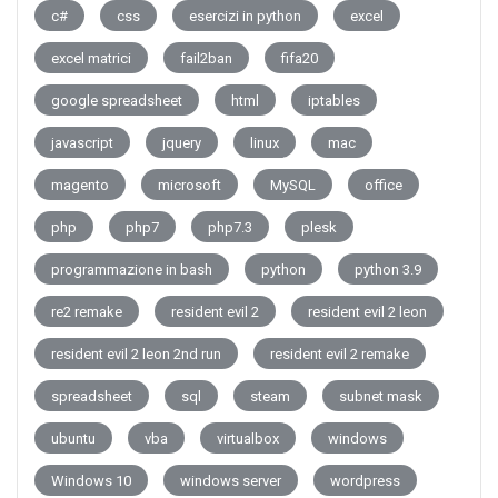
c#
css
esercizi in python
excel
excel matrici
fail2ban
fifa20
google spreadsheet
html
iptables
javascript
jquery
linux
mac
magento
microsoft
MySQL
office
php
php7
php7.3
plesk
programmazione in bash
python
python 3.9
re2 remake
resident evil 2
resident evil 2 leon
resident evil 2 leon 2nd run
resident evil 2 remake
spreadsheet
sql
steam
subnet mask
ubuntu
vba
virtualbox
windows
Windows 10
windows server
wordpress