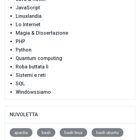
JavaScript
Linuxlandia
Lo Internet
Magia & Dissertazione
PHP
Python
Quantum computing
Roba buttata lì
Sistemi e reti
SQL
Windowssiamo
NUVOLETTA
apache
bash
bash linux
bash ubuntu