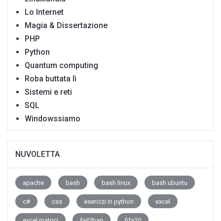
Lo Internet
Magia & Dissertazione
PHP
Python
Quantum computing
Roba buttata lì
Sistemi e reti
SQL
Windowssiamo
NUVOLETTA
apache
bash
bash linux
bash ubuntu
c#
css
esercizi in python
excel
excel matrici
fail2ban
fifa20