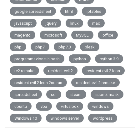
google spreadsheet
html
iptables
javascript
jquery
linux
mac
magento
microsoft
MySQL
office
php
php7
php7.3
plesk
programmazione in bash
python
python 3.9
re2 remake
resident evil 2
resident evil 2 leon
resident evil 2 leon 2nd run
resident evil 2 remake
spreadsheet
sql
steam
subnet mask
ubuntu
vba
virtualbox
windows
Windows 10
windows server
wordpress