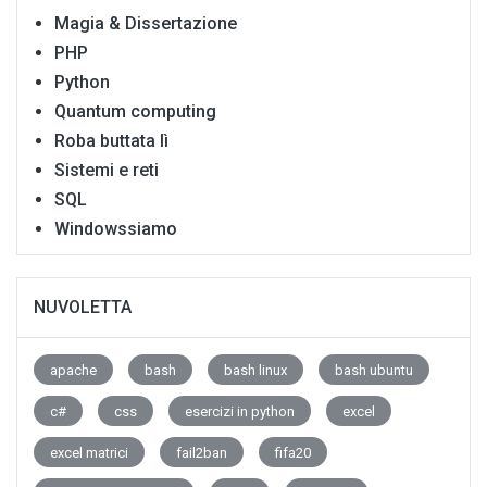
Magia & Dissertazione
PHP
Python
Quantum computing
Roba buttata lì
Sistemi e reti
SQL
Windowssiamo
NUVOLETTA
apache
bash
bash linux
bash ubuntu
c#
css
esercizi in python
excel
excel matrici
fail2ban
fifa20