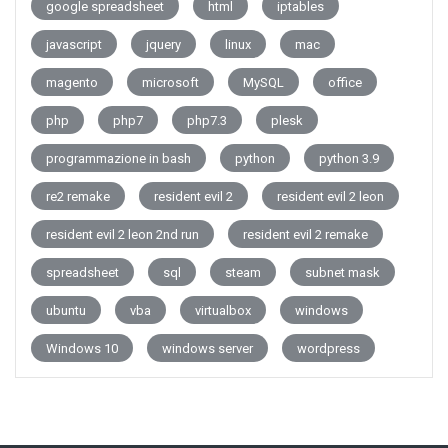
google spreadsheet
html
iptables
javascript
jquery
linux
mac
magento
microsoft
MySQL
office
php
php7
php7.3
plesk
programmazione in bash
python
python 3.9
re2 remake
resident evil 2
resident evil 2 leon
resident evil 2 leon 2nd run
resident evil 2 remake
spreadsheet
sql
steam
subnet mask
ubuntu
vba
virtualbox
windows
Windows 10
windows server
wordpress